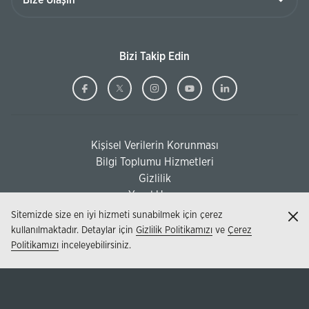
Bizi Takip Edin
Ziraat
(Bu
Ziraat
(Bu
Ziraat
(Bu
Ziraat
(Bu
Ziraat
(Bu
Bankası
sayfa
Bankası
sayfa
Bankası
sayfa
Bankası
sayfa
Bankası
sayfa
Facebook
yeni
Twitter
yeni
Instagram
yeni
Youtube
yeni
Linkedi
yeni
Kişisel Verilerin Korunması
pencerede
pencerede
pencerede
pencerede
pencere
(Bu sayfa yeni pencerede açılacaktır)
Bilgi Toplumu Hizmetleri
açılacaktır)
açılacaktır)
açılacaktır)
açılacaktır)
açılacak
(Bu sayfa yeni pencerede açılacaktır)
Gizlilik
Yasal Uyarı
Sitemizde size en iyi hizmeti sunabilmek için çerez
Kap
kullanılmaktadır. Detaylar için
Gizlilik Politikamızı
ve
Çerez
Politikamızı
inceleyebilirsiniz.
© 2026 - T.C. Ziraat Bankası AŞ