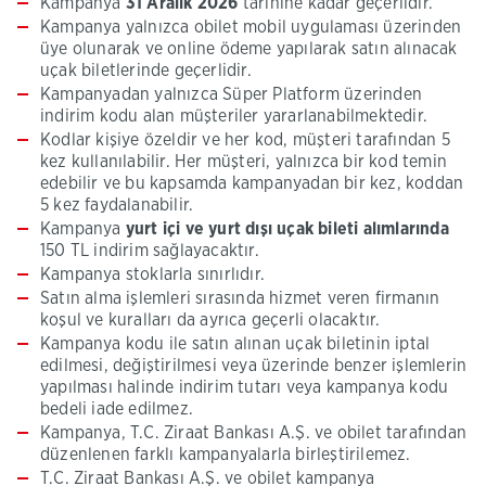
Kampanya
31 Aralık 2026
tarihine kadar geçerlidir.
Kampanya yalnızca obilet mobil uygulaması üzerinden
üye olunarak ve online ödeme yapılarak satın alınacak
uçak biletlerinde geçerlidir.
Kampanyadan yalnızca Süper Platform üzerinden
indirim kodu alan müşteriler yararlanabilmektedir.
Kodlar kişiye özeldir ve her kod, müşteri tarafından 5
kez kullanılabilir. Her müşteri, yalnızca bir kod temin
edebilir ve bu kapsamda kampanyadan bir kez, koddan
5 kez faydalanabilir.
Kampanya
yurt içi ve yurt dışı uçak bileti
alımlarında
150 TL indirim sağlayacaktır.
Kampanya stoklarla sınırlıdır.
Satın alma işlemleri sırasında hizmet veren firmanın
koşul ve kuralları da ayrıca geçerli olacaktır.
Kampanya kodu ile satın alınan uçak biletinin iptal
edilmesi, değiştirilmesi veya üzerinde benzer işlemlerin
yapılması halinde indirim tutarı veya kampanya kodu
bedeli iade edilmez.
Kampanya, T.C. Ziraat Bankası A.Ş. ve obilet tarafından
düzenlenen farklı kampanyalarla birleştirilemez.
T.C. Ziraat Bankası A.Ş. ve obilet kampanya