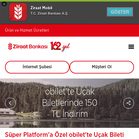
×
Ziraat Mobil
GÖSTER
T.C. Ziraat Bankası A.Ş.
Ürün ve Hizmet Ücretleri
İnternet Şubesi
Müşteri Ol
(Bu
(Bu
sayfa
sayfa
yeni
yeni
pencerede
pencerede
obilet'te Uçak
açılacaktır)
açılacaktır)
Sa
Biletlerinde 150
So
Ağ
TL İndirim
Pay
​​Süper Platform'a Özel obilet'te Uçak Bileti