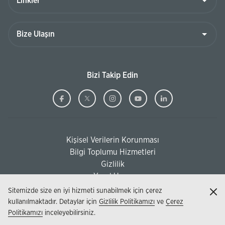
Bize
Ulaşın
Bizi Takip Edin
Ziraat
(Bu
Ziraat
(Bu
Ziraat
(Bu
Ziraat
(Bu
Ziraat
(Bu
Bankası
sayfa
Bankası
sayfa
Bankası
sayfa
Bankası
sayfa
Bankası
sayfa
Facebook
yeni
Twitter
yeni
Instagram
yeni
Youtube
yeni
Linkedi
yeni
Kişisel Verilerin Korunması
pencerede
pencerede
pencerede
pencerede
pencere
(Bu sayfa yeni pencerede açılacaktır)
Bilgi Toplumu Hizmetleri
açılacaktır)
açılacaktır)
açılacaktır)
açılacaktır)
açılacak
(Bu sayfa yeni pencerede açılacaktır)
Gizlilik
Yasal Uyarı
Sitemizde size en iyi hizmeti sunabilmek için çerez
Kap
kullanılmaktadır. Detaylar için
Gizlilik Politikamızı
ve
Çerez
Politikamızı
inceleyebilirsiniz.