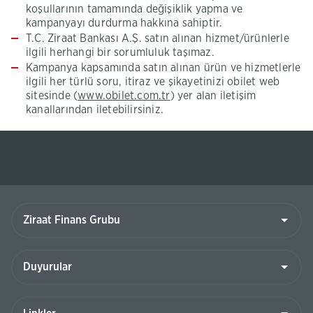
koşullarının tamamında değişiklik yapma ve
kampanyayı durdurma hakkına sahiptir.
T.C. Ziraat Bankası A.Ş. satın alınan hizmet/ürünlerle
ilgili herhangi bir sorumluluk taşımaz.
Kampanya kapsamında satın alınan ürün ve hizmetlerle
ilgili her türlü soru, itiraz ve şikayetinizi obilet web
(Bu
sitesinde (
www.obilet.com.tr
)​ yer alan iletişim
sayfa
kanallarından iletebilirsiniz.
yeni
pencerede
açılacaktır)
Ziraat
Finans
Grubu
Duyurular
Linkler