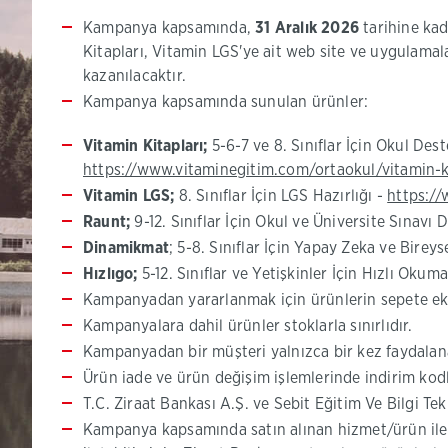
Kampanya kapsamında,
31 Aralık 2026
tarihine kad
Kitapları, Vitamin LGS'ye ait web site ve uygulamal
kazanılacaktır.
Kampanya kapsamında sunulan ürünler:
Vitamin Kitapları;
5-6-7 ve 8. Sınıflar İçin Okul Dest
https://www.vitaminegitim.com/ortaokul/vitamin-k
Vitamin LGS;
8. Sınıflar İçin LGS Hazırlığı -
https://
Raunt;
9-12. Sınıflar İçin Okul ve Üniversite Sınavı 
Dinamikmat
; 5-8. Sınıflar İçin Yapay Zeka ve Birey
Hızlıgo;
5-12. Sınıflar ve Yetişkinler İçin Hızlı Okum
Kampanyadan yararlanmak için ürünlerin sepete ekl
Kampanyalara dahil ürünler stoklarla sınırlıdır.
Kampanyadan bir müşteri yalnızca bir kez faydalana
Ürün iade ve ürün değişim işlemlerinde indirim kodl
T.C. Ziraat Bankası A.Ş. ve Sebit Eğitim Ve Bilgi 
Kampanya kapsamında satın alınan hizmet/ürün ile ilg