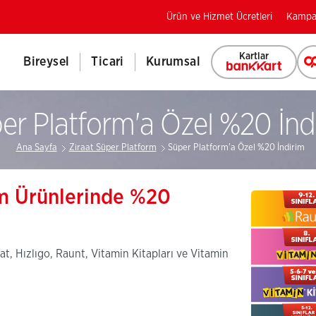
Ürün ve Hizmet Ücretleri
Kampa
Kartlar
Bireysel
Ticari
Kurumsal
er Platform'a Özel %20 İnd
Ana Sayfa
Ziraat Süper Platform
Süper Platform'a Özel %20 İndirim
im Ürünlerinde %20
t, Hızlıgo, Raunt, Vitamin Kitapları ve Vitamin