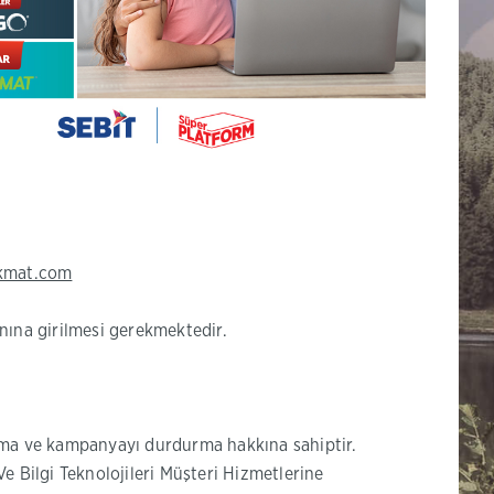
(Bu
kmat.com
sayfa
yeni
nına girilmesi gerekmektedir.
pencerede
açılacaktır)
apma ve kampanyayı durdurma hakkına sahiptir.
e Bilgi Teknolojileri Müşteri Hizmetlerine