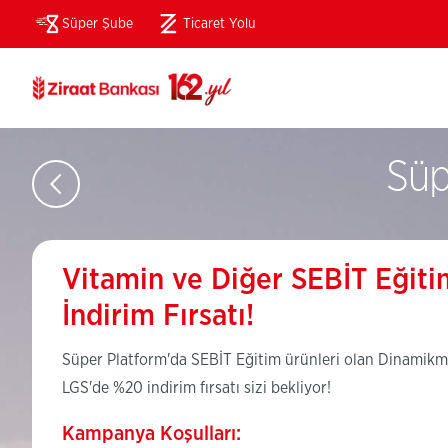
Süper Şube
Ticaret Yolu
(Bu
sayfa
yeni
pencerede
açılacaktır)
Süp
Vitamin ve Diğer SEBİT Eğit
İndirim Fırsatı!
Süper Platform'da SEBİT Eğitim ürünleri olan Dinamikma
LGS'de %20 indirim fırsatı sizi bekliyor!
Kampanya Koşulları: