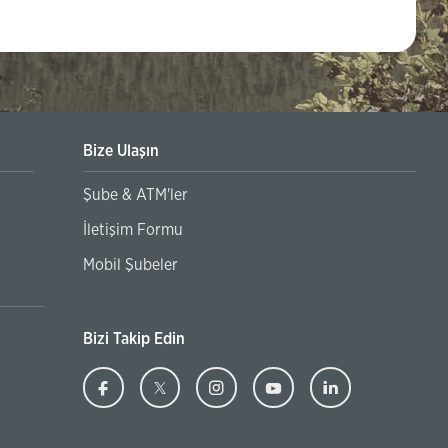
Bize Ulaşın
Şube & ATM'ler
Banka Hesaplarının 3. Kişilere Kullandırılmaması Hakkında
İletişim Formu
Mobil Şubeler
Bizi Takip Edin
Ziraat
(Bu
Ziraat
(Bu
Ziraat
(Bu
Ziraat
(Bu
Ziraat
(Bu
Bankası
sayfa
Bankası
sayfa
Bankası
sayfa
Bankası
sayfa
Banka
sayfa