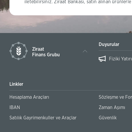
iletebilirsiniz. Ziraat Bankası, satın alınan ürünlerl
Duyurular
Ziraat
Finans Grubu
ülakat Sonuç Duyurusu
Fiziki Yat
Linkler
Hesaplama Araçları
Sözleşme ve Fo
IBAN
Zaman Aşımı
Satılık Gayrimenkuller ve Araçlar
Güvenlik