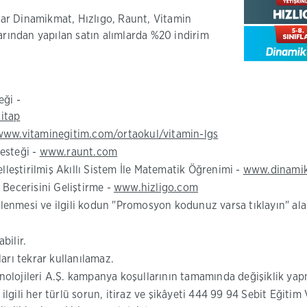
ar Dinamikmat, Hızlıgo, Raunt, Vitamin
arından yapılan satın alımlarda %20 indirim
eği -
(Bu
itap
sayfa
(Bu
www.vitaminegitim.com/ortaokul/vitamin-lgs
yeni
sayfa
Desteği -
www.raunt.com
pencerede
yeni
selleştirilmiş Akıllı Sistem İle Matematik Öğrenimi -
www.dinami
açılacaktır)
pencerede
(Bu
a Becerisini Geliştirme -
www.hizligo.com
açılacaktır)
sayfa
enmesi ve ilgili kodun "Promosyon kodunuz varsa tıklayın" ala
yeni
pencerede
bilir.
açılacaktır)
arı tekrar kullanılamaz.
Teknolojileri A.Ş. kampanya koşullarının tamamında değişiklik y
ili her türlü sorun, itiraz ve şikâyeti 444 99 94 Sebit Eğitim V