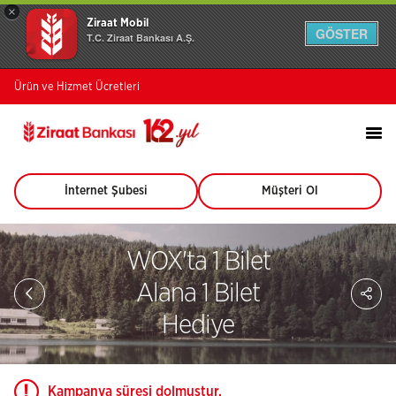
×
Ziraat Mobil
GÖSTER
T.C. Ziraat Bankası A.Ş.
Ürün ve Hizmet Ücretleri
İnternet Şubesi
Müşteri Ol
(Bu
(Bu
sayfa
sayfa
yeni
yeni
pencerede
pencerede
WOX'ta 1 Bilet
açılacaktır)
açılacaktır)
Sa
Alana 1 Bilet
So
Ağ
Hediye
Pay
Kampanya süresi dolmuştur.