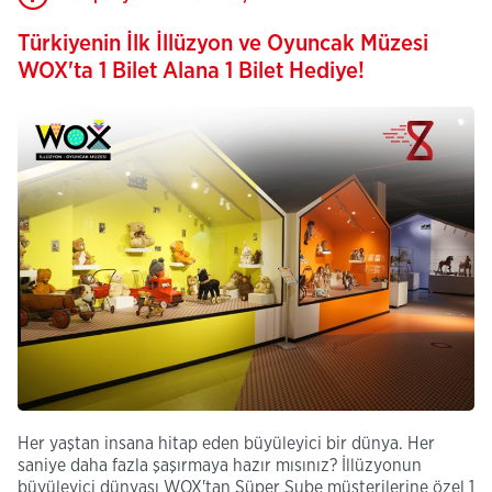
Türkiyenin İlk İllüzyon ve Oyuncak Müzesi
WOX'ta 1 Bilet Alana 1 Bilet Hediye!
Her yaştan insana hitap eden büyüleyici bir dünya. Her
saniye daha fazla şaşırmaya hazır mısınız? İllüzyonun
büyüleyici dünyası WOX'tan Süper Şube müşterilerine özel 1