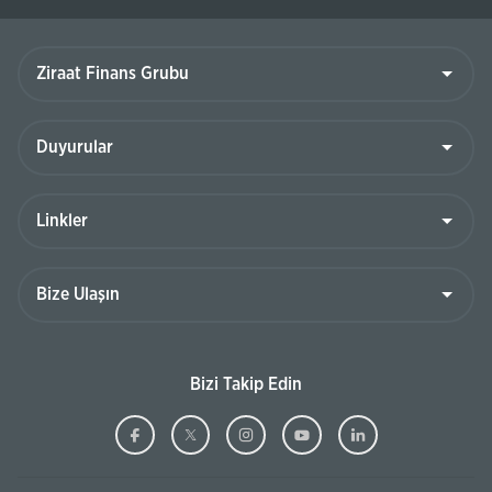
Ziraat
Finans
Grubu
Duyurular
Linkler
Bize
Ulaşın
Bizi Takip Edin
Ziraat
(Bu
Ziraat
(Bu
Ziraat
(Bu
Ziraat
(Bu
Ziraat
(Bu
Bankası
sayfa
Bankası
sayfa
Bankası
sayfa
Bankası
sayfa
Bankası
sayfa