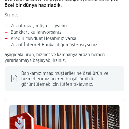
özel bir dünya hazırladık.
Siz de,
Ziraat maaş müşterisiyseniz
Bankkart kullanıyorsanız
Kredili Mevduat Hesabınız varsa
Ziraat İnternet Bankacılığı müşterisiyseniz
aşağıdaki ürün, hizmet ve kampanyalardan hemen
yararlanmaya başlayabilirsiniz.
Bankamız maaş müşterilerine özel ürün ve
hizmetlerimizi içeren​​ broşürümüzü
(Bu
görüntülemek için lütfen tıklayınız​.
sayfa
yeni
pencerede
açılacaktır)