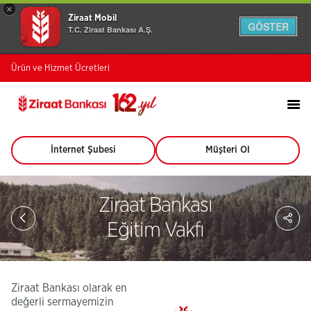
×
Ziraat Mobil
GÖSTER
T.C. Ziraat Bankası A.Ş.
Ürün ve Hizmet Ücretleri
İnternet Şubesi
Müşteri Ol
(Bu
(Bu
sayfa
sayfa
yeni
yeni
pencerede
pencerede
Ziraat Bankası
açılacaktır)
açılacaktır)
Sa
So
Eğitim Vakfı
Ağ
Pay
Ziraat Bankası olarak en
değerli sermayemizin