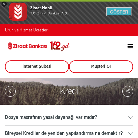
×
Ziraat Mobil
GÖSTER
T.C. Ziraat Bankası A.Ş.
Ürün ve Hizmet Ücretleri
İnternet Şubesi
Müşteri Ol
(Bu
(Bu
sayfa
sayfa
yeni
yeni
pencerede
pencerede
Sa
Kredi
açılacaktır)
açılacaktır)
So
Ağ
Pay
Dosya masrafının yasal dayanağı var mıdır?
Bireysel Krediler de yeniden yapılandırma ne demektir?